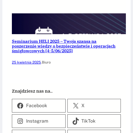
Seminarium HELI 2025 – Twoja szansa na
poszerzenie wiedzy o bezpieczeństwie i operacjach
śmigłowcowych [4-5/06/2025]
25 kwietnia 2025
.
Biuro
Znajdziesz nas na..
Facebook
X
Instagram
TikTok