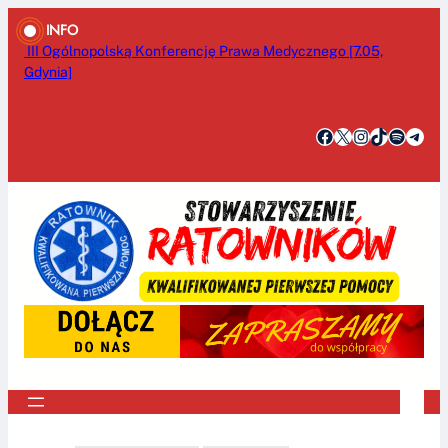
Przejdź
INFO
do
Seminarium HELI 2025 – Twoja szansa na poszerzenie wiedzy
treści
o bezpieczeństwie i operacjach śmigłowcowych [4-
5/06/2025]
Facebook
X
Instagram
TikTok
Spotify
Telegram