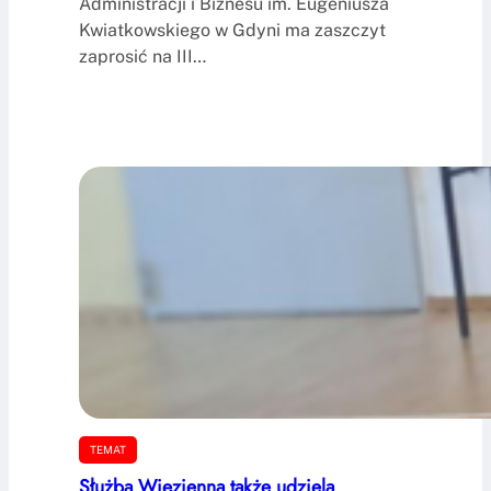
Administracji i Biznesu im. Eugeniusza
Kwiatkowskiego w Gdyni ma zaszczyt
zaprosić na III…
TEMAT
Służba Więzienna także udziela