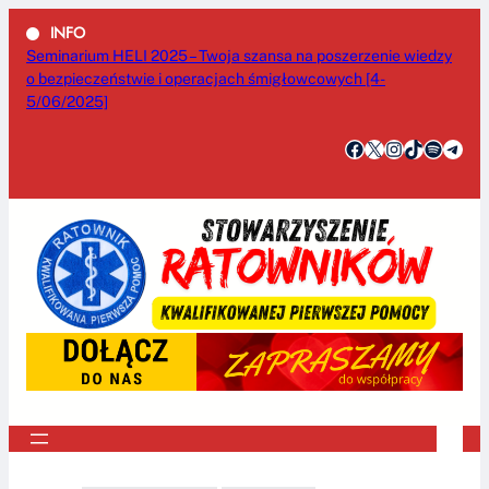
Przejdź
INFO
do
Seminarium HELI 2025 – Twoja szansa na poszerzenie wiedzy
treści
o bezpieczeństwie i operacjach śmigłowcowych [4-
5/06/2025]
Facebook
X
Instagram
TikTok
Spotify
Telegram