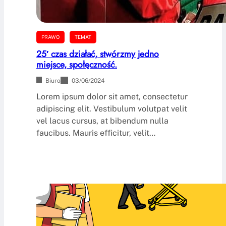
PRAWO
TEMAT
25′ czas działać, stwórzmy jedno
miejsce, społęczność.
Biuro
03/06/2024
Lorem ipsum dolor sit amet, consectetur
adipiscing elit. Vestibulum volutpat velit
vel lacus cursus, at bibendum nulla
faucibus. Mauris efficitur, velit…