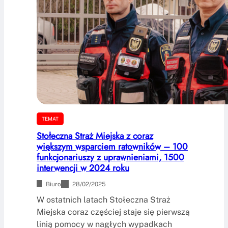
TEMAT
Stołeczna Straż Miejska z coraz
większym wsparciem ratowników – 100
funkcjonariuszy z uprawnieniami, 1500
interwencji w 2024 roku
Biuro
28/02/2025
W ostatnich latach Stołeczna Straż
Miejska coraz częściej staje się pierwszą
linią pomocy w nagłych wypadkach