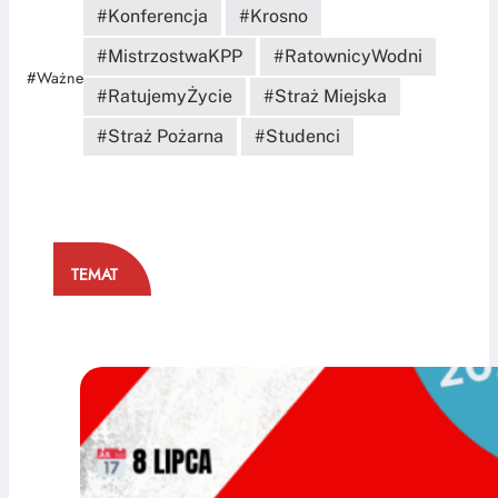
Konferencja
Krosno
MistrzostwaKPP
RatownicyWodni
#Ważne
RatujemyŻycie
Straż Miejska
Straż Pożarna
Studenci
TEMAT